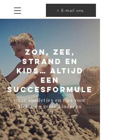
> E-mail ons
Zon, zee,
strand en
kids… altijd
een
succesformule
Onze spelletjes en tips voor
kleine en grote kinderen