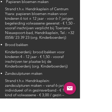
Papieren bloemen maken
Strand t.h.v. Hendrikaplein of Centrum
Ysara: papieren bloemen maken voor
kinderen 6 tot ± 12 jaar - voor 6-7 jarigen
begeleiding volwassene gewenst - € 1,50 -
vooraf inschrijven verplicht bij Toerisme
Nieuwpoort-bad, Hendrikaplein, Tel.: +32
(0)58/ 23 39 23 (org. Kinderboerderij)
Brood bakken
Kinderboerderij: brood bakken voor
kinderen 4 - 12 jaar - € 1,50 - vooraf
inschrijven ter plaatse bij de
Kinderboerderij (org. Kinderboerderij)
Zandsculpturen maken
Strand t.h.v. Hendrikaplein:
zandsculpturen maken – vanaf 6-jarigen -
individueel of in gezinsverband - € 1,50 /
kind of volwassene - € 3,00 / gezin –
thema’s: een vuurtoren, een krab, een vis,
een zeilboot, een zeester. Vooraf
inschrijven verplicht bij Toerisme